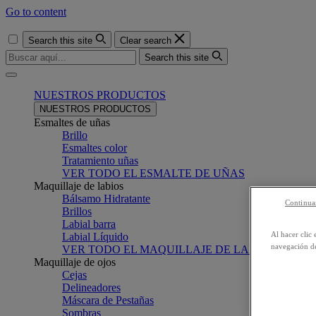
Go to content
Search this site
Clear search
Search this site
Menu
NUESTROS PRODUCTOS
NUESTROS PRODUCTOS
Esmaltes de uñas
Brillo
Esmaltes color
Tratamiento uñas
VER TODO EL ESMALTE DE UÑAS
Maquillaje de labios
Bálsamo Hidratante
Continuar
Brillos
Labial barra
Al hacer clic 
Labial Líquido
navegación de
VER TODO EL MAQUILLAJE DE LABIOS
Maquillaje de ojos
Cejas
Delineadores
Máscara de Pestañas
Sombras