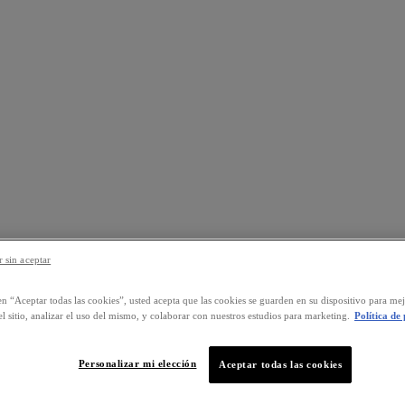
 sin aceptar
en “Aceptar todas las cookies”, usted acepta que las cookies se guarden en su dispositivo para mej
l sitio, analizar el uso del mismo, y colaborar con nuestros estudios para marketing.
Política de
Personalizar mi elección
Aceptar todas las cookies