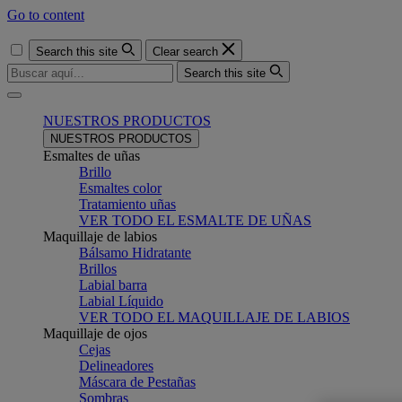
Go to content
Search this site
Clear search
Search this site
Menu
NUESTROS PRODUCTOS
NUESTROS PRODUCTOS
Esmaltes de uñas
Brillo
Esmaltes color
Tratamiento uñas
VER TODO EL ESMALTE DE UÑAS
Maquillaje de labios
Bálsamo Hidratante
Brillos
Labial barra
Labial Líquido
VER TODO EL MAQUILLAJE DE LABIOS
Maquillaje de ojos
Cejas
Delineadores
Máscara de Pestañas
Sombras