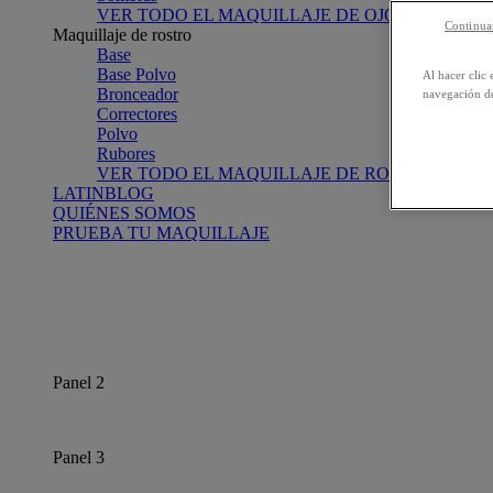
VER TODO EL MAQUILLAJE DE OJOS
Continuar
Maquillaje de rostro
Base
Base Polvo
Al hacer clic 
Bronceador
navegación de
Correctores
Polvo
Rubores
VER TODO EL MAQUILLAJE DE ROSTRO
LATINBLOG
QUIÉNES SOMOS
PRUEBA TU MAQUILLAJE
Panel 2
Panel 3