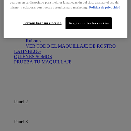
guarden en su dispositivo para mejorar la navegación del sitio, analizar el uso del
VER TODO EL MAQUILLAJE DE OJOS
mismo, y colaborar con nuestros estudios para marketing.
Política de privacidad
Maquillaje de rostro
Base
Base Polvo
Personalizar mi elección
Aceptar todas las cookies
Bronceador
Correctores
Polvo
Rubores
VER TODO EL MAQUILLAJE DE ROSTRO
LATINBLOG
QUIÉNES SOMOS
PRUEBA TU MAQUILLAJE
Panel 2
Panel 3