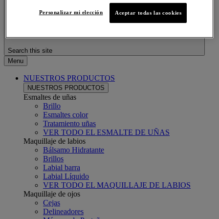
Personalizar mi elección
Aceptar todas las cookies
Search this site
Menu
NUESTROS PRODUCTOS
NUESTROS PRODUCTOS
Esmaltes de uñas
Brillo
Esmaltes color
Tratamiento uñas
VER TODO EL ESMALTE DE UÑAS
Maquillaje de labios
Bálsamo Hidratante
Brillos
Labial barra
Labial Líquido
VER TODO EL MAQUILLAJE DE LABIOS
Maquillaje de ojos
Cejas
Delineadores