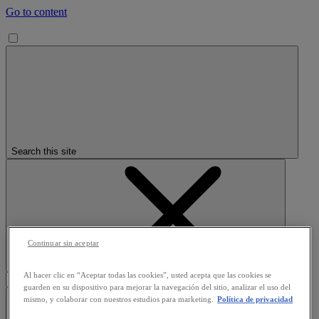
Go to content
Search this site
Continuar sin aceptar
Clear search
Al hacer clic en “Aceptar todas las cookies”, usted acepta que las cookies se
guarden en su dispositivo para mejorar la navegación del sitio, analizar el uso del
mismo, y colaborar con nuestros estudios para marketing.
Política de privacidad