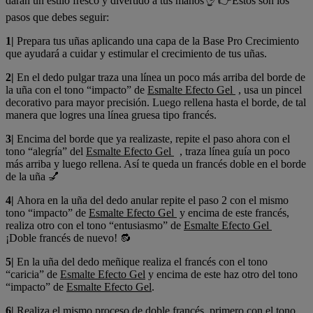
darán un estilo fresco y divertido a tus manos👌 👉Estos son los
pasos que debes seguir:
1|
Prepara tus uñas aplicando una capa de la Base Pro Crecimiento
que ayudará a cuidar y estimular el crecimiento de tus uñas.
2|
En el dedo pulgar traza una línea un poco más arriba del borde de
la uña con el tono “impacto” de
Esmalte Efecto Gel
, usa un pincel
decorativo para mayor precisión. Luego rellena hasta el borde, de tal
manera que logres una línea gruesa tipo francés.
3|
Encima del borde que ya realizaste, repite el paso ahora con el
tono “alegría” del
Esmalte Efecto Gel
, traza línea guía un poco
más arriba y luego rellena. Así te queda un francés doble en el borde
de la uña 💅
4|
Ahora en la uña del dedo anular repite el paso 2 con el mismo
tono “impacto” de
Esmalte Efecto Gel
y encima de este francés,
realiza otro con el tono “entusiasmo” de
Esmalte Efecto Gel
¡Doble francés de nuevo! 🔂
5|
En la uña del dedo meñique realiza el francés con el tono
“caricia” de
Esmalte Efecto Gel
y encima de este haz otro del tono
“impacto” de
Esmalte Efecto Gel
.
6|
Realiza el mismo proceso de doble francés, primero con el tono