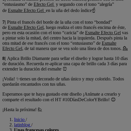
“entusiasmo” de
Efecto Gel
y segundo con el tono “alegría”
de
Esmalte Efecto Gel
en la uña del dedo índice☝
7|
Pinta el francés del borde de la uña con el tono “bondad”
de
Esmalte Efecto Gel
, luego realiza el otro francés encima de éste,
pero en esta ocasión con el tono “caricia” de
Esmalte Efecto Gel
vas
a pintar solo la mitad, del centro hacia la izquierda. Después pinta la
otra mitad de ese francés con el tono “entusiasmo” de
Esmalte
Efecto Gel
, de tal manera que se vea solo una línea de dos tonos. 💁
8|
Aplica Brillo Diamante para sellar el diseño y lograr hasta 10 días
de duración. Recuerda re-aplicar una capa de brillo cada 3 días para
extender la duración del esmalte ⏰
¡Voila! ✨tienes un decorado de uñas único y muy colorido. Todos
quedarán encantados con tus uñas.
Esperamos que te haya gustado este diseño ¡Anímate a crearlo y
comparte el resultado con el HT #10DíasDeColorYBrillo! 😊
¡Hasta la próxima! 🙋
Inicio
/
latinblog
/
Unas francesas colores