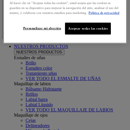
Al hacer clic en “Aceptar todas las cookies”, usted acepta que las cookies se
guarden en su dispositivo para mejorar la navegación del sitio, analizar el uso del
mismo, y colaborar con nuestros estudios para marketing.
Política de privacidad
Personalizar mi elección
Aceptar todas las cookies
Search this site
Menu
NUESTROS PRODUCTOS
NUESTROS PRODUCTOS
Esmaltes de uñas
Brillo
Esmaltes color
Tratamiento uñas
VER TODO EL ESMALTE DE UÑAS
Maquillaje de labios
Bálsamo Hidratante
Brillos
Labial barra
Labial Líquido
VER TODO EL MAQUILLAJE DE LABIOS
Maquillaje de ojos
Cejas
Delineadores