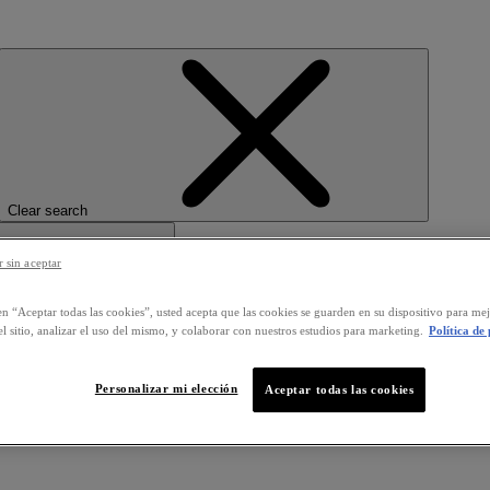
Clear search
 sin aceptar
en “Aceptar todas las cookies”, usted acepta que las cookies se guarden en su dispositivo para mej
l sitio, analizar el uso del mismo, y colaborar con nuestros estudios para marketing.
Política de
Personalizar mi elección
Aceptar todas las cookies