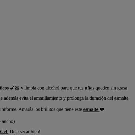
icos
💅🏼 y limpia con alcohol para que tus
uñas
queden sin grasa
e además evita el amarillamiento y prolonga la duración del esmalte.
uniforme. Amarás los brillitos que tiene este
esmalte
❤️
e ancho)
 Gel
¡Deja secar bien!