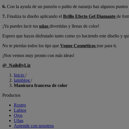
6.
Con la ayuda de un punzón o palito de naranjo haz algunos puntos 
7.
Finaliza tu diseño aplicando el
Brillo Efecto Gel Diamante
de for
¡Ya puedes lucir tus
uñas
divertidas y llenas de color!
Espero que hayas disfrutado tanto como yo haciendo este diseño y quis
No te pierdas todos los tips que
Vogue Cosméticos
trae para ti.
¡Nos vemos muy pronto con más ideas!
@_NailsByLiz
Inicio
/
latinblog
/
Manicura francesa de color
Productos
Rostro
Labios
Ojos
Uñas
Aprende con nosotros