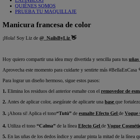
LATINBLOG
QUIÉNES SOMOS
PRUEBA TU MAQUILLAJE
Manicura francesa de color
¡Hola! Soy Liz de
@_NailsByLiz
👋
Hoy quiero compartir una idea muy divertida y sencilla para tus
uñas
Aprovecha este momento para cuidarte y sentirte más #BellaEnCasa 
Para lograr un diseño hermoso, sigue estos pasos:
1.
Elimina los residuos del anterior esmalte con el
removedor de esm
2.
Antes de aplicar color, asegúrate de aplicarte una
base
que fortalez
3.
¡Ahora si! Aplica el tono
“Tutú”
de
esmalte Efecto Gel
de
Vogue 
4.
Utiliza el tono
“Calma”
de la línea
Efecto Gel
de
Vogue Cosméti
5.
En las uñas de los dedos índice y anular pinta la mitad de la línea q