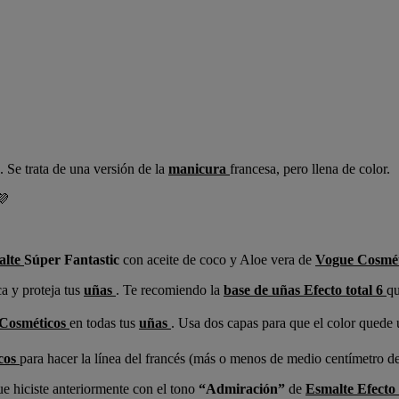
. Se trata de una versión de la
manicura
francesa, pero llena de color.
💜
alte
Súper Fantastic
con aceite de coco y Aloe vera de
Vogue Cosmét
ca y proteja tus
uñas
. Te recomiendo la
base de uñas Efecto total 6
qu
Cosméticos
en todas tus
uñas
. Usa dos capas para que el color quede 
cos
para hacer la línea del francés (más o menos de medio centímetro d
ue hiciste anteriormente con el tono
“Admiración”
de
Esmalte Efecto