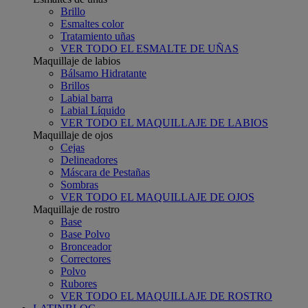
Brillo
Esmaltes color
Tratamiento uñas
VER TODO EL ESMALTE DE UÑAS
Maquillaje de labios
Bálsamo Hidratante
Brillos
Labial barra
Labial Líquido
VER TODO EL MAQUILLAJE DE LABIOS
Maquillaje de ojos
Cejas
Delineadores
Máscara de Pestañas
Sombras
VER TODO EL MAQUILLAJE DE OJOS
Maquillaje de rostro
Base
Base Polvo
Bronceador
Correctores
Polvo
Rubores
VER TODO EL MAQUILLAJE DE ROSTRO